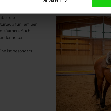
Anpassen
 über die
urlaub für Familien
nd
zäumen.
Auch
inder heller.
Ohe ist besonders