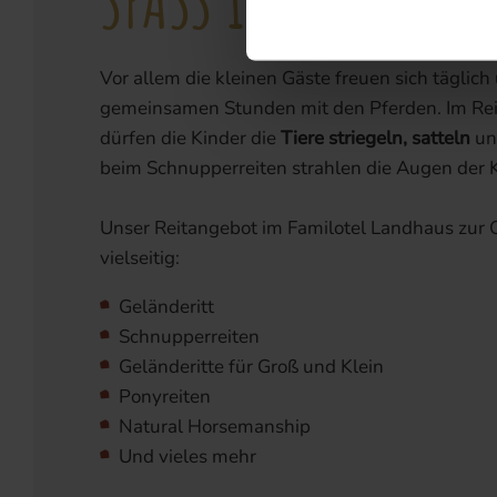
Vor allem die kleinen Gäste freuen sich täglich
gemeinsamen Stunden mit den Pferden. Im Reit
dürfen die Kinder die
Tiere striegeln,
satteln
u
beim Schnupperreiten strahlen die Augen der K
Unser Reitangebot im Familotel Landhaus zur 
vielseitig:
Geländeritt
Schnupperreiten
Geländeritte für Groß und Klein
Ponyreiten
Natural Horsemanship
Und vieles mehr