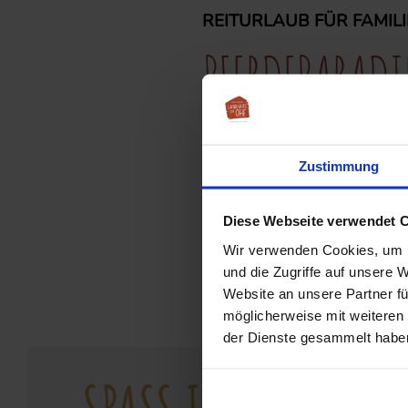
REITURLAUB FÜR FAMILI
PFERDEPARADI
Erlebt einen wunderschönen 
Zustimmung
kommt in Ihrem Reiturlaub für
erwartet euch bei uns im Fam
Diese Webseite verwendet 
Entspannungsmöglichkeiten
.
Wir verwenden Cookies, um I
und die Zugriffe auf unsere 
Website an unsere Partner fü
möglicherweise mit weiteren
der Dienste gesammelt habe
SPASS IM WESTERNSA