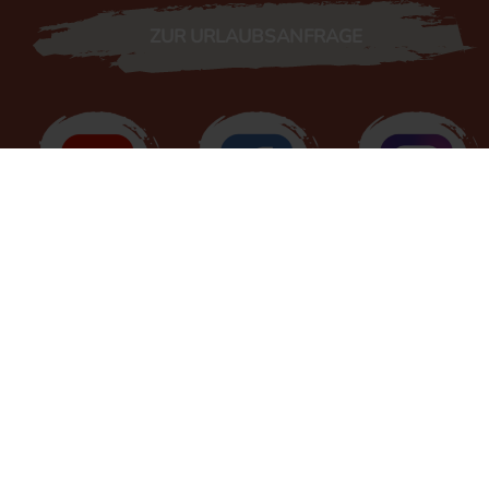
ZUR URLAUBSANFRAGE
'Familotel
Landhaus zur