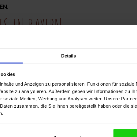
EN.
ES IN BAYERN
Familienurlaub mit euren Liebsten im Bayerischen Wald. A
Details
 Familien natürlich nicht zu kurz. Neben den herrlichen S
ilotel Landhaus zur Ohe jedoch noch viele weitere
spannen
Cookies
nhalte und Anzeigen zu personalisieren, Funktionen für soziale
Website zu analysieren. Außerdem geben wir Informationen zu I
r soziale Medien, Werbung und Analysen weiter. Unsere Partner
 Daten zusammen, die Sie ihnen bereitgestellt haben oder die s
n.
TTEL